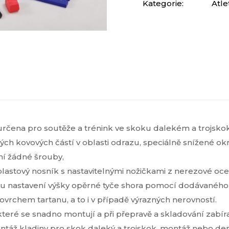
Kategorie:
Atle
nia
 určena pro soutěže a trénink ve skoku dalekém a trojsko
ých kovových částí v oblasti odrazu, speciálně snížené okr
ní žádné šrouby,
plastový nosník s nastavitelnými nožičkami z nerezové ocel
mu nastavení výšky opěrné tyče shora pomocí dodávaného
povrchem tartanu, a to i v případě výrazných nerovností.
které se snadno montují a při přepravě a skladování zabíra
ntáž kladiny pro skok daleký a trojskok, montáž nebo 