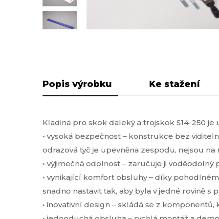
Popis produktu
Pliki do pobra
Kladina pro skok daleký a trojskok S14-250 je
• vysoká bezpečnost – konstrukce bez viditeln
odrazová tyč je upevněna zespodu, nejsou na 
• výjimečná odolnost – zaručuje ji voděodolný 
• vynikající komfort obsluhy – díky pohodlné
snadno nastavit tak, aby byla v jedné rovině s 
• inovativní design – skládá se z komponentů, 
• jednoduchá obsluha – rychlá montáž a demo