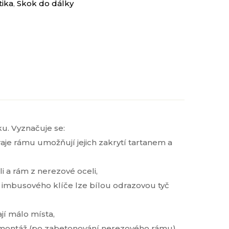
tika
,
Skok do dálky
ku. Vyznačuje se:
aje rámu umožňují jejich zakrytí tartanem a
i a rám z nerezové oceli,
 imbusového klíče lze bílou odrazovou tyč
jí málo místa,
demontáž (po zabetonování nerezového rámu)