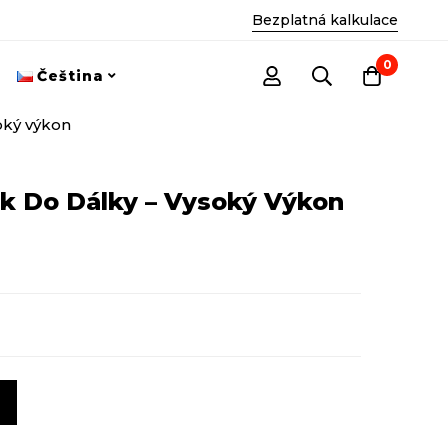
Bezplatná kalkulace
0
Čeština
soký výkon
ok Do Dálky – Vysoký Výkon