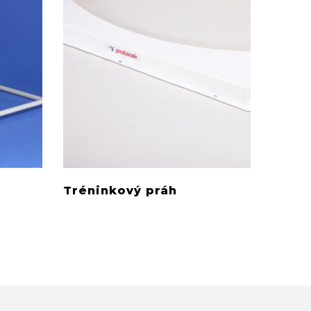
Tréninkový práh
Výkon