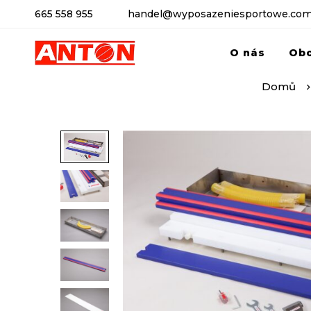
665 558 955
handel@wyposazeniesportowe.com
O nás
Ob
Domů