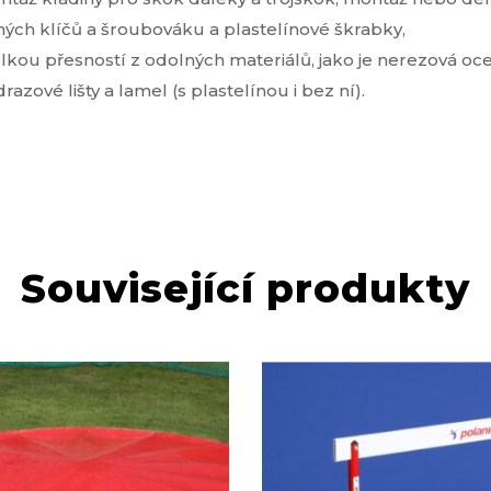
ých klíčů a šroubováku a plastelínové škrabky,
velkou přesností z odolných materiálů, jako je nerezová oc
azové lišty a lamel (s plastelínou i bez ní).
Související produkty