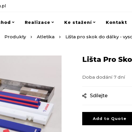
.pl
chod
Realizace
Ke stažení
Kontakt
Produkty
Atletika
Lišta pro skok do dálky - vy
Lišta Pro Sk
Doba dodání 7 dní
Sdílejte
Add to Quote