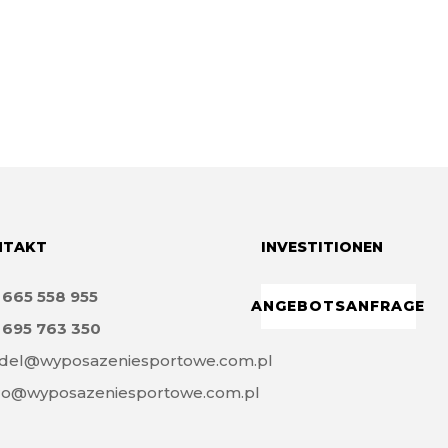
NTAKT
INVESTITIONEN
8
665 558 955
ANGEBOTSANFRAGE
8
695 763 350
del@wyposazeniesportowe.com.pl
ro@wyposazeniesportowe.com.pl