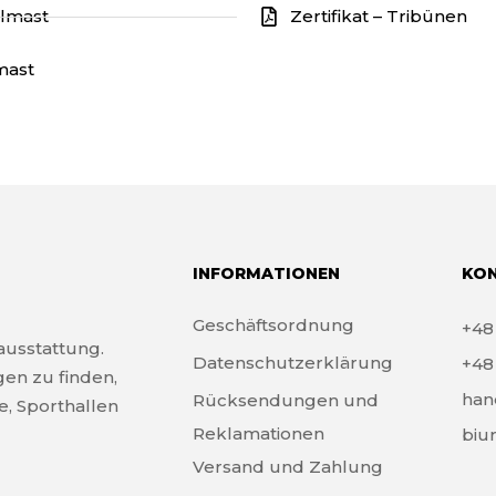
elmast
Zertifikat – Tribünen
mast
INFORMATIONEN
KO
Geschäftsordnung
+4
tausstattung.
Datenschutzerklärung
+4
gen zu finden,
han
Rücksendungen und
e, Sporthallen
Reklamationen
biu
Versand und Zahlung