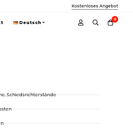
Kostenloses Angebot
0
kt
Deutsch
une, Schiedsrichterstände
fosten
en