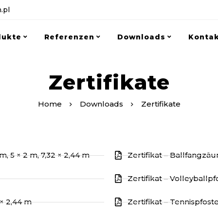
.pl
dukte
Referenzen
Downloads
Konta
Zertifikate
Home
Downloads
Zertifikate
 m, 5 × 2 m, 7,32 × 2,44 m
Zertifikat – Ballfangzä
Zertifikat – Volleyballp
 × 2,44 m
Zertifikat – Tennispfost