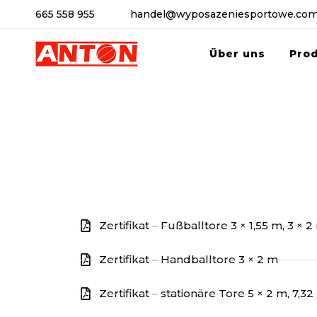
665 558 955
handel@wyposazeniesportowe.com
Über uns
Pro
Zertifikat – Fußballtore 3 × 1,55 m, 3 × 2
Zertifikat – Handballtore 3 × 2 m
Zertifikat – stationäre Tore 5 × 2 m, 7,32