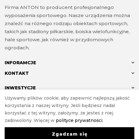
Firma ANTON to producent profesjonalnego
wyposażenia sportowego. Nasze urządzenia można
znaleźć na różnego rodzaju obiektach sportowych,
takich jak stadiony piłkarskie, boiska wielofunkcyjne,
hale sportowe, jak również w przydomowych
ogrodach.
INFORAMCJE
KONTAKT
INWESTYCJE
Używamy plików cookie, aby zapewnić najlepszą jakość
korzystania z naszej witryny. Jeśli będziesz nadal
korzystać z tej witryny, założymy, że jesteś z niej
© ANTON 2024
zadowolony. Więcej w
polityce prywatności
.
Realizacja
e-Sklepy Investnet
Zgadzam się
0