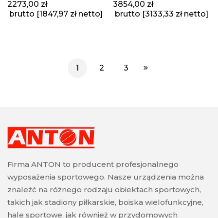
2273,00
zł
3854,00
zł
brutto [
1847,97
zł
netto]
brutto [
3133,33
zł
netto]
1
2
3
Firma ANTON to producent profesjonalnego
wyposażenia sportowego. Nasze urządzenia można
znaleźć na różnego rodzaju obiektach sportowych,
takich jak stadiony piłkarskie, boiska wielofunkcyjne,
hale sportowe, jak również w przydomowych