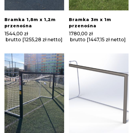
Bramka 1,8m x 1,2m
Bramka 3m x 1m
przenośna
przenośna
1544,00
zł
1780,00
zł
brutto [
1255,28
zł
netto]
brutto [
1447,15
zł
netto]