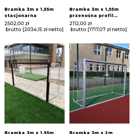
Bramka 3m x 1,55m
Bramka 3m x 1,55m
stacjonarna
przenośna profil
100×120
2502,00
zł
2112,00
zł
brutto [
2034,15
zł
netto]
brutto [
1717,07
zł
netto]
Bramka 3m x 1,55m
Bramka 3m x 2m