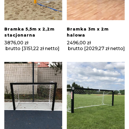
Bramka 5,5m x 2,2m
Bramka 3m x 2m
stacjonarna
halowa
3876,00
zł
2496,00
zł
brutto [
3151,22
zł
netto]
brutto [
2029,27
zł
netto]