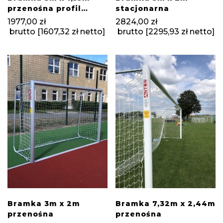
przenośna profil
stacjonarna
80×80
1977,00
zł
2824,00
zł
brutto [
1607,32
zł
netto]
brutto [
2295,93
zł
netto]
Bramka 3m x 2m
Bramka 7,32m x 2,44m
przenośna
przenośna