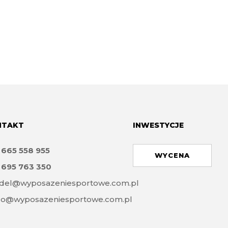
NTAKT
INWESTYCJE
8
665 558 955
WYCENA
8
695 763 350
del@wyposazeniesportowe.com.pl
ro@wyposazeniesportowe.com.pl