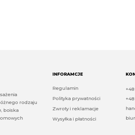
INFORAMCJE
KO
Regulamin
+4
sażenia
Polityka prywatności
+4
różnego rodzaju
han
Zwroty i reklamacje
e, boiska
zydomowych
biu
Wysyłka i płatności