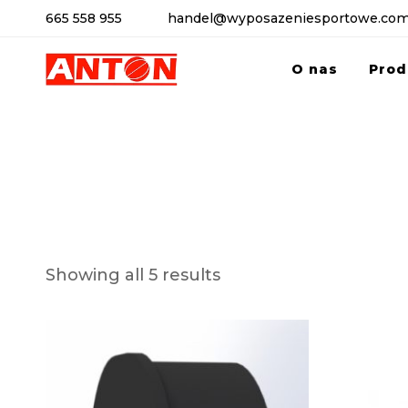
665 558 955
handel@wyposazeniesportowe.com
O nas
Prod
Showing all 5 results