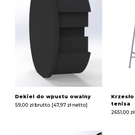
Dekiel do wpustu owalny
Krzesło
tenisa
59,00
zł
brutto [
47,97
zł
netto]
2651,00
zł