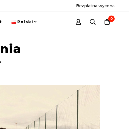
Bezpłatna wycena
0
t
Polski
nia
a