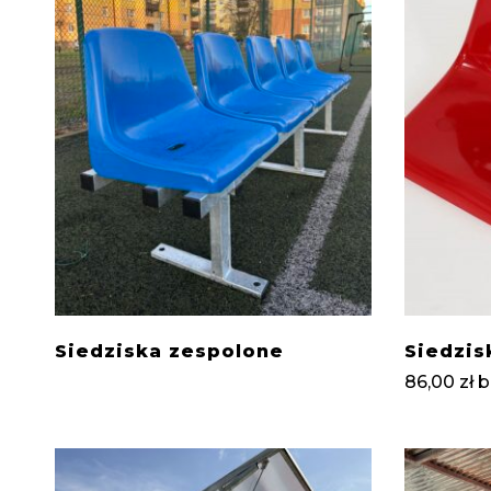
Siedziska zespolone
Siedzis
86,00
zł
b