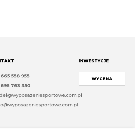
NTAKT
INWESTYCJE
8
665 558 955
WYCENA
8
695 763 350
del@wyposazeniesportowe.com.pl
ro@wyposazeniesportowe.com.pl