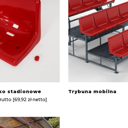
ko stadionowe
Trybuna mobilna
rutto [
69,92
zł
netto]