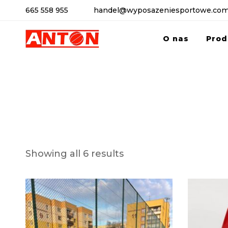
665 558 955
handel@wyposazeniesportowe.com
O nas
Prod
Showing all 6 results