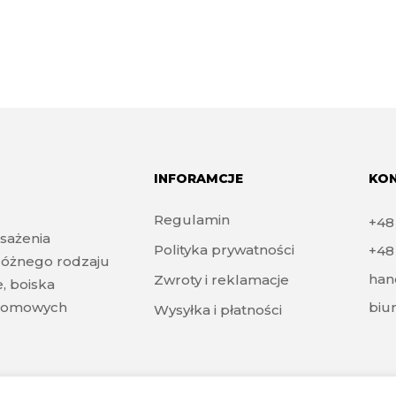
INFORAMCJE
KO
Regulamin
+4
sażenia
Polityka prywatności
+4
różnego rodzaju
han
Zwroty i reklamacje
e, boiska
zydomowych
biu
Wysyłka i płatności