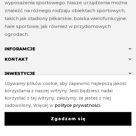
wyposażenia sportowego. Nasze urządzenia można
znaleźć na różnego rodzaju obiektach sportowych,
takich jak stadiony piłkarskie, boiska wielofunkcyjne,
hale sportowe, jak również w przydomowych
ogrodach.
INFORAMCJE
KONTAKT
INWESTYCJE
Używamy plików cookie, aby zapewnić najlepszą jakość
korzystania z naszej witryny. Jeśli będziesz nadal
korzystać z tej witryny, założymy, że jesteś z niej
© ANTON 2024
zadowolony. Więcej w
polityce prywatności
.
Realizacja
e-Sklepy Investnet
Zgadzam się
0