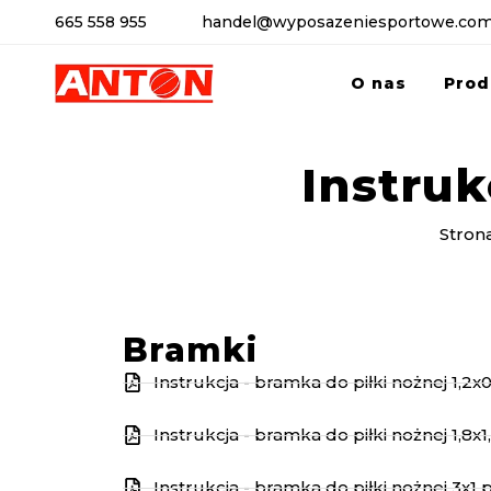
665 558 955
handel@wyposazeniesportowe.com
O nas
Prod
Instru
Stron
Bramki
Instrukcja - bramka do piłki nożnej 1,2
Instrukcja - bramka do piłki nożnej 1,8x
Instrukcja - bramka do piłki nożnej 3x