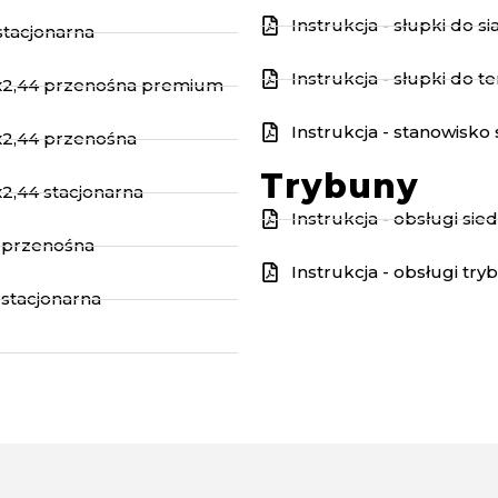
Instrukcja - słupki do s
stacjonarna
Instrukcja - słupki do 
32x2,44 przenośna premium
Instrukcja - stanowisko
2x2,44 przenośna
Trybuny
x2,44 stacjonarna
Instrukcja - obsługi si
2 przenośna
Instrukcja - obsługi tr
 stacjonarna