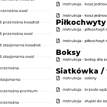
Instrukcja - kosz jedno
 przenośna owal
Instrukcja - kosz jedno
Piłkochwyty
,55 przenośna kwadrat
Instrukcja - piłkochwyt
,55 przenośna owal
Instrukcja - piłkochwyt
55 stacjonarna kwadrat
Boksy
55 stacjonarna owal
Instrukcja - boksy dla
 przenośna
Siatkówka / 
Instrukcja - osłony
stacjonarna
Instrukcja - krzesło sęd
x2 przenośna premium
Instrukcja - słupki do s
 przenośna