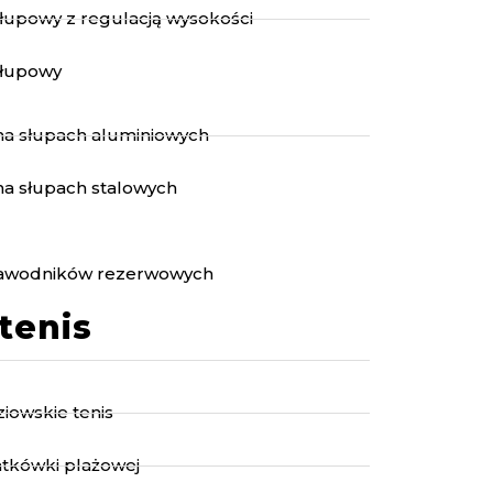
słupowy z regulacją wysokości
słupowy
 na słupach aluminiowych
 na słupach stalowych
 zawodników rezerwowych
tenis
ziowskie tenis
iatkówki plażowej