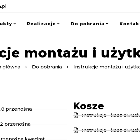
.pl
ukty
Realizacje
Do pobrania
Kontak
kcje montażu i użyt
a główna
Do pobrania
Instrukcje montażu i użytk
Kosze
x0,8 przenośna
Instrukcja - kosz dwus
1,2 przenośna
Instrukcja - kosz dwusł
1 przenośna kwadrat