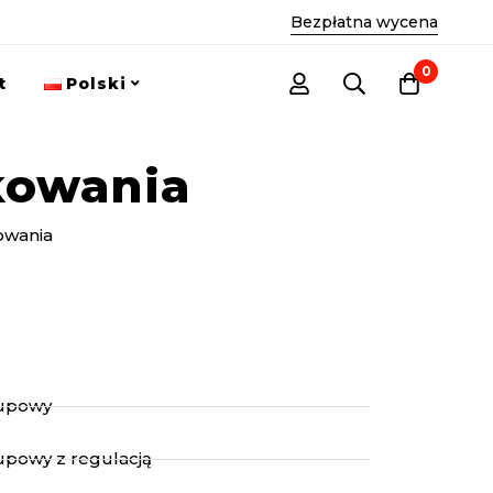
Bezpłatna wycena
0
t
Polski
kowania
owania
łupowy
upowy z regulacją