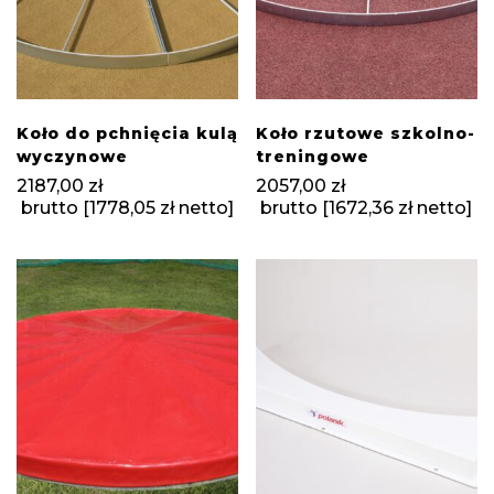
Koło do pchnięcia kulą
Koło rzutowe szkolno-
wyczynowe
treningowe
2187,00
zł
2057,00
zł
brutto [
1778,05
zł
netto]
brutto [
1672,36
zł
netto]