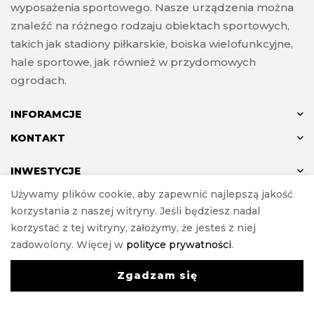
wyposażenia sportowego. Nasze urządzenia można
znaleźć na różnego rodzaju obiektach sportowych,
takich jak stadiony piłkarskie, boiska wielofunkcyjne,
hale sportowe, jak również w przydomowych
ogrodach.
INFORAMCJE
KONTAKT
INWESTYCJE
Używamy plików cookie, aby zapewnić najlepszą jakość
korzystania z naszej witryny. Jeśli będziesz nadal
korzystać z tej witryny, założymy, że jesteś z niej
© ANTON 2024
zadowolony. Więcej w
polityce prywatności
.
Realizacja
e-Sklepy Investnet
Zgadzam się
0