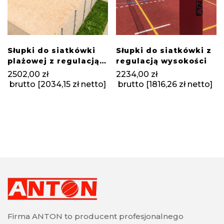
Słupki do siatkówki
Słupki do siatkówki z
plażowej z regulacją
regulacją wysokości
wysokości
2502,00
zł
2234,00
zł
brutto [
2034,15
zł
netto]
brutto [
1816,26
zł
netto]
Firma ANTON to producent profesjonalnego