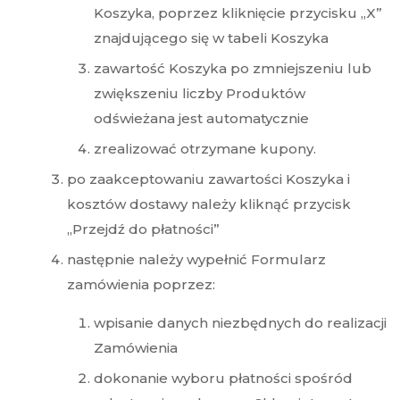
Koszyka, poprzez kliknięcie przycisku „X”
znajdującego się w tabeli Koszyka
zawartość Koszyka po zmniejszeniu lub
zwiększeniu liczby Produktów
odświeżana jest automatycznie
zrealizować otrzymane kupony.
po zaakceptowaniu zawartości Koszyka i
kosztów dostawy należy kliknąć przycisk
„Przejdź do płatności”
następnie należy wypełnić Formularz
zamówienia poprzez:
wpisanie danych niezbędnych do realizacji
Zamówienia
dokonanie wyboru płatności spośród