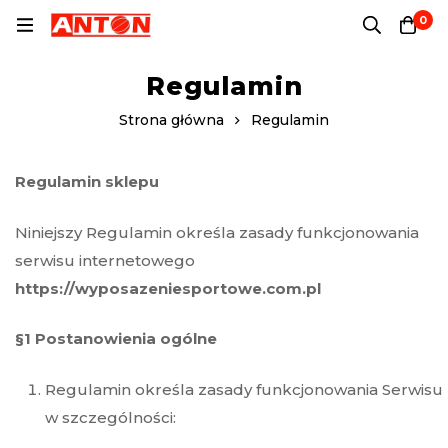
0
Regulamin
Strona główna
Regulamin
Regulamin sklepu
Niniejszy Regulamin określa zasady funkcjonowania
serwisu internetowego
https://wyposazeniesportowe.com.pl
§1 Postanowienia ogólne
Regulamin określa zasady funkcjonowania Serwisu 
w szczególności: