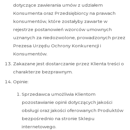
dotyczące zawierania umów z udziałem
Konsumenta oraz Przedsiębiorcy na prawach
konsumentów, które zostałyby zawarte w
rejestrze postanowień wzorców umownych
uznanych za niedozwolone, prowadzonych przez
Prezesa Urzędu Ochrony Konkurencji i
Konsumentów.
Zakazane jest dostarczanie przez Klienta treści o
charakterze bezprawnym.
Opinie:
Sprzedawca umożliwia Klientom
pozostawianie opinii dotyczących jakości
obsługi oraz jakości oferowanych Produktów
bezpośrednio na stronie Sklepu
internetowego.