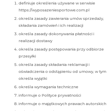
definiuje określenia używane w serwisie
https://wyposazeniesportowe.com.pl
określa zasady zawierania umów sprzedaży,
składania zamówień i ich realizacji
określa zasady dokonywania płatności i
realizacji dostawy
określa zasady postępowania przy odbiorze
przesyłki
określa zasady składania reklamacji i
oświadczenia o odstąpieniu od umowy, w tym
określa wyjątki
określa wymagania techniczne
informuje o Polityce prywatności
informuje o majątkowych prawach autorskich