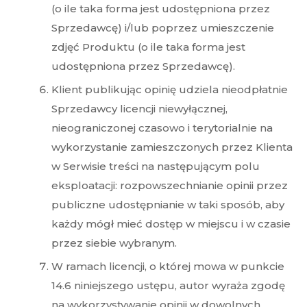
(o ile taka forma jest udostępniona przez
Sprzedawcę) i/lub poprzez umieszczenie
zdjęć Produktu (o ile taka forma jest
udostępniona przez Sprzedawcę).
Klient publikując opinię udziela nieodpłatnie
Sprzedawcy licencji niewyłącznej,
nieograniczonej czasowo i terytorialnie na
wykorzystanie zamieszczonych przez Klienta
w Serwisie treści na następującym polu
eksploatacji: rozpowszechnianie opinii przez
publiczne udostępnianie w taki sposób, aby
każdy mógł mieć dostęp w miejscu i w czasie
przez siebie wybranym.
W ramach licencji, o której mowa w punkcie
14.6 niniejszego ustępu, autor wyraża zgodę
na wykorzystywanie opinii w dowolnych