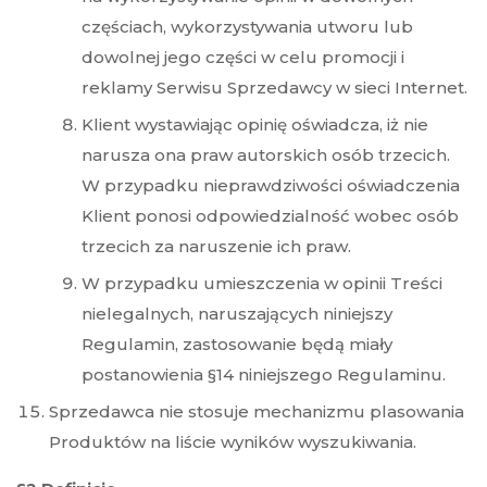
częściach, wykorzystywania utworu lub
dowolnej jego części w celu promocji i
reklamy Serwisu Sprzedawcy w sieci Internet.
Klient wystawiając opinię oświadcza, iż nie
narusza ona praw autorskich osób trzecich.
W przypadku nieprawdziwości oświadczenia
Klient ponosi odpowiedzialność wobec osób
trzecich za naruszenie ich praw.
W przypadku umieszczenia w opinii Treści
nielegalnych, naruszających niniejszy
Regulamin, zastosowanie będą miały
postanowienia §14 niniejszego Regulaminu.
Sprzedawca nie stosuje mechanizmu plasowania
Produktów na liście wyników wyszukiwania.