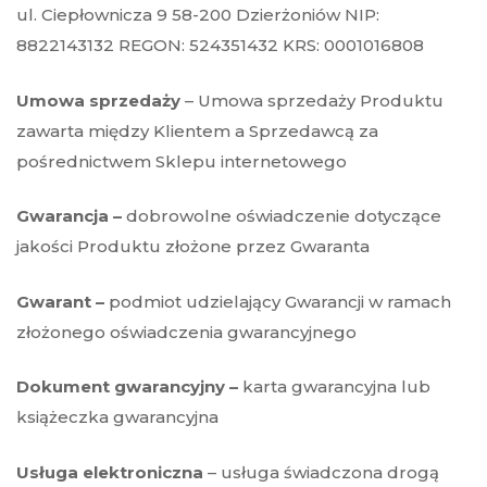
ul. Ciepłownicza 9 58-200 Dzierżoniów NIP:
8822143132 REGON: 524351432 KRS: 0001016808
Umowa sprzedaży
– Umowa sprzedaży Produktu
zawarta między Klientem a Sprzedawcą za
pośrednictwem Sklepu internetowego
Gwarancja –
dobrowolne oświadczenie dotyczące
jakości Produktu złożone przez Gwaranta
Gwarant –
podmiot udzielający Gwarancji w ramach
złożonego oświadczenia gwarancyjnego
Dokument gwarancyjny –
karta gwarancyjna lub
książeczka gwarancyjna
Usługa elektroniczna
– usługa świadczona drogą