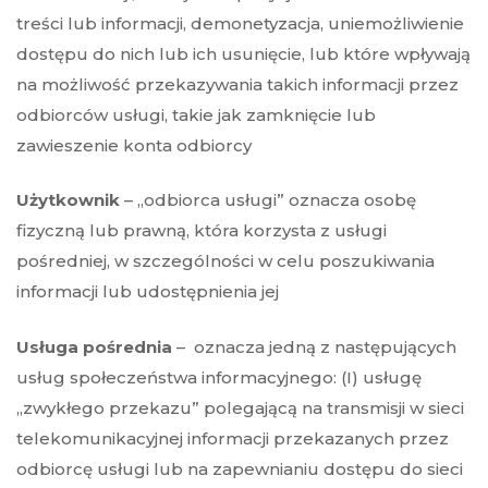
treści lub informacji, demonetyzacja, uniemożliwienie
dostępu do nich lub ich usunięcie, lub które wpływają
na możliwość przekazywania takich informacji przez
odbiorców usługi, takie jak zamknięcie lub
zawieszenie konta odbiorcy
Użytkownik
–
„odbiorca usługi” oznacza osobę
fizyczną lub prawną, która korzysta z usługi
pośredniej, w szczególności w celu poszukiwania
informacji lub udostępnienia jej
Usługa pośrednia
– oznacza jedną z następujących
usług społeczeństwa informacyjnego: (I) usługę
„zwykłego przekazu” polegającą na transmisji w sieci
telekomunikacyjnej informacji przekazanych przez
odbiorcę usługi lub na zapewnianiu dostępu do sieci