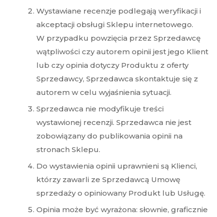
Wystawiane recenzje podlegają weryfikacji i
akceptacji obsługi Sklepu internetowego.
W przypadku powzięcia przez Sprzedawcę
wątpliwości czy autorem opinii jest jego Klient
lub czy opinia dotyczy Produktu z oferty
Sprzedawcy, Sprzedawca skontaktuje się z
autorem w celu wyjaśnienia sytuacji.
Sprzedawca nie modyfikuje treści
wystawionej recenzji. Sprzedawca nie jest
zobowiązany do publikowania opinii na
stronach Sklepu.
Do wystawienia opinii uprawnieni są Klienci,
którzy zawarli ze Sprzedawcą Umowę
sprzedaży o opiniowany Produkt lub Usługę.
Opinia może być wyrażona: słownie, graficznie