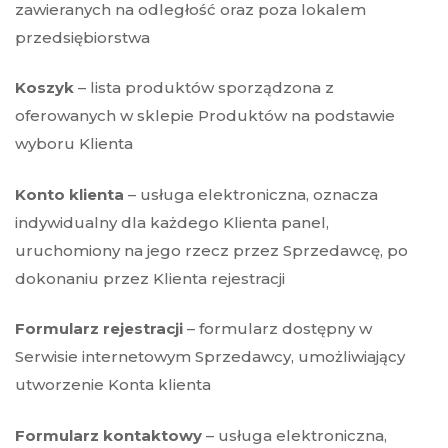
zawieranych na odległość oraz poza lokalem
przedsiębiorstwa
Koszyk
– lista produktów sporządzona z
oferowanych w sklepie Produktów na podstawie
wyboru Klienta
Konto klienta
– usługa elektroniczna, oznacza
indywidualny dla każdego Klienta panel,
uruchomiony na jego rzecz przez Sprzedawcę, po
dokonaniu przez Klienta rejestracji
Formularz rejestracji
– formularz dostępny w
Serwisie internetowym Sprzedawcy, umożliwiający
utworzenie Konta klienta
Formularz kontaktowy
– usługa elektroniczna,