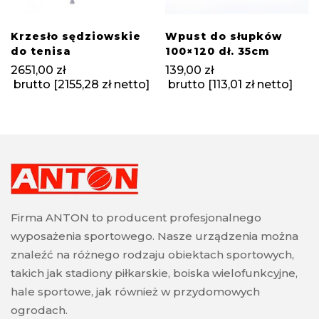
Krzesło sędziowskie
Wpust do słupków
do tenisa
100×120 dł. 35cm
2651,00
zł
139,00
zł
brutto [
2155,28
zł
netto]
brutto [
113,01
zł
netto]
Firma ANTON to producent profesjonalnego
wyposażenia sportowego. Nasze urządzenia można
znaleźć na różnego rodzaju obiektach sportowych,
takich jak stadiony piłkarskie, boiska wielofunkcyjne,
hale sportowe, jak również w przydomowych
ogrodach.