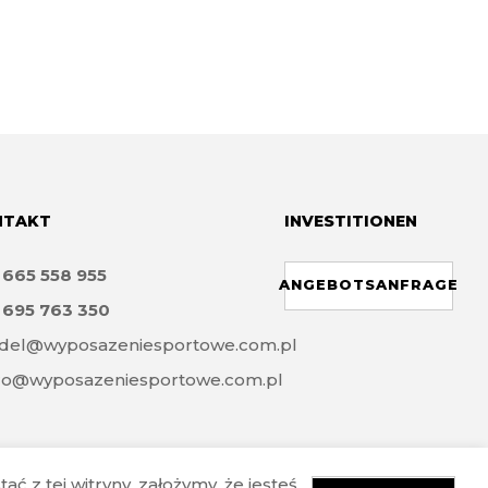
NTAKT
INVESTITIONEN
8
665 558 955
ANGEBOTSANFRAGE
8
695 763 350
del@wyposazeniesportowe.com.pl
ro@wyposazeniesportowe.com.pl
ć z tej witryny, założymy, że jesteś