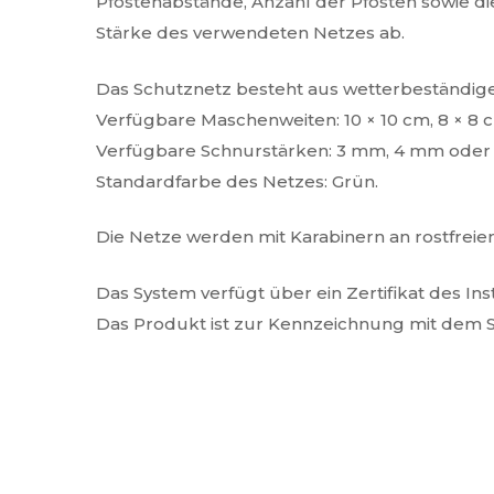
Pfostenabstände, Anzahl der Pfosten sowie d
Stärke des verwendeten Netzes ab.
Das Schutznetz besteht aus wetterbeständig
Verfügbare Maschenweiten: 10 × 10 cm, 8 × 8 c
Verfügbare Schnurstärken: 3 mm, 4 mm oder
Standardfarbe des Netzes: Grün.
Die Netze werden mit Karabinern an rostfreien
Das System verfügt über ein Zertifikat des Ins
Das Produkt ist zur Kennzeichnung mit dem Si