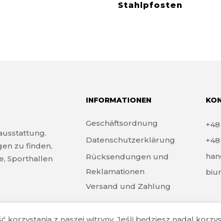
Stahlpfosten
INFORMATIONEN
KO
Geschäftsordnung
+4
tausstattung.
Datenschutzerklärung
+4
gen zu finden,
han
Rücksendungen und
e, Sporthallen
Reklamationen
biu
Versand und Zahlung
orzystania z naszej witryny. Jeśli będziesz nadal korzysta