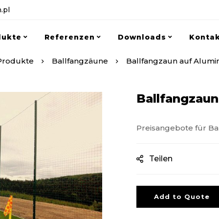
.pl
dukte
Referenzen
Downloads
Konta
Produkte
Ballfangzäune
Ballfangzaun auf Alumi
Ballfangzau
Preisangebote für Bal
Teilen
Add to Quote