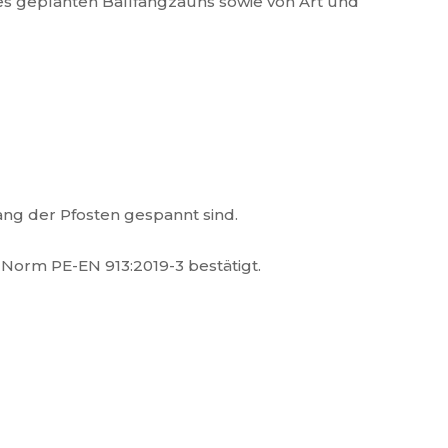
es geplanten Ballfangzauns sowie von Art und
ang der Pfosten gespannt sind.
r Norm PE-EN 913:2019-3 bestätigt.