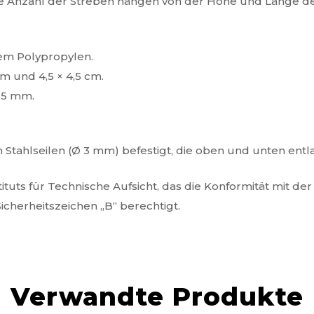
ie Anzahl der Streben hängen von der Höhe und Länge d
em Polypropylen.
m und 4,5 × 4,5 cm.
 5 mm.
 Stahlseilen (Ø 3 mm) befestigt, die oben und unten entl
tituts für Technische Aufsicht, das die Konformität mit de
cherheitszeichen „B“ berechtigt.
Verwandte Produkte