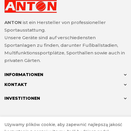
ANTON
ist ein Hersteller von professioneller
Sportausstattung.
Unsere Geräte sind auf verschiedensten
Sportanlagen zu finden, darunter Fußballstadien,
Multifunktionssportplätze, Sporthallen sowie auch in
privaten Gärten.
INFORMATIONEN
KONTAKT
INVESTITIONEN
© ANTON 2024
Używamy plików cookie, aby zapewnić najlepszą jakość
Realisierung
Investnet