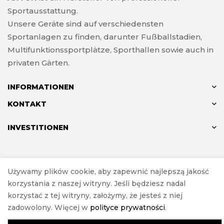
Sportausstattung.
Unsere Geräte sind auf verschiedensten
Sportanlagen zu finden, darunter Fußballstadien,
Multifunktionssportplätze, Sporthallen sowie auch in
privaten Gärten.
INFORMATIONEN
KONTAKT
INVESTITIONEN
© ANTON 2024
Używamy plików cookie, aby zapewnić najlepszą jakość
Realisierung
Investnet
korzystania z naszej witryny. Jeśli będziesz nadal
korzystać z tej witryny, założymy, że jesteś z niej
zadowolony. Więcej w
polityce prywatności
.