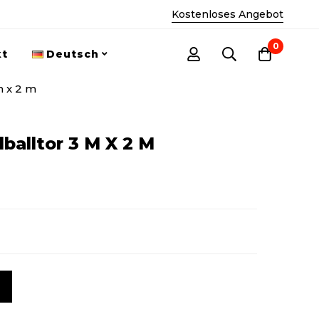
Kostenloses Angebot
0
kt
Deutsch
m x 2 m
balltor 3 M X 2 M