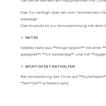
Die Netze werden am Hauptrahmen mit „Omega
Das Tor verfügt über ein vom Technischen Übe
bestätigt.
Das Produkt ist zur Kennzeichnung mit dem Si
NETZE
Weißes Netz aus **Polypropylen** mit einer 
geeignet**, **UV-beständig** und mit **Hygiene
NICHT IM SET ENTHALTEN
Bei Verwendung des Tores auf **Kunstrasen** s
**ANTON** erhältlich sind.