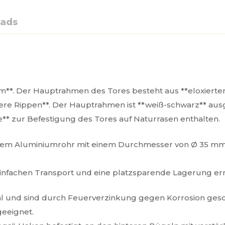
ads
**. Der Hauptrahmen des Tores besteht aus **eloxierte
ere Rippen**. Der Hauptrahmen ist **weiß-schwarz** ausg
ße** zur Befestigung des Tores auf Naturrasen enthalten.
rtem Aluminiumrohr mit einem Durchmesser von Ø 35 mm
einfachen Transport und eine platzsparende Lagerung er
l und sind durch Feuerverzinkung gegen Korrosion gesc
geeignet.