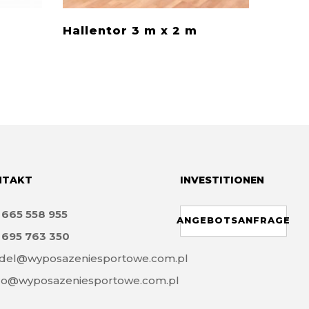
Hallentor 3 m x 2 m
Netzh
NTAKT
INVESTITIONEN
8
665 558 955
ANGEBOTSANFRAGE
8
695 763 350
del@wyposazeniesportowe.com.pl
ro@wyposazeniesportowe.com.pl