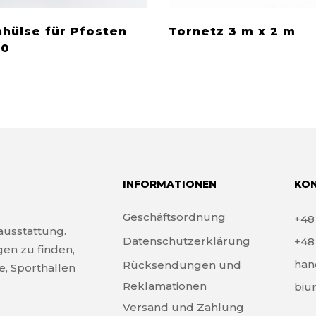
hülse für Pfosten
Tornetz 3 m x 2 m
80
INFORMATIONEN
KO
Geschäftsordnung
+4
tausstattung.
Datenschutzerklärung
+4
gen zu finden,
han
Rücksendungen und
e, Sporthallen
Reklamationen
biu
Versand und Zahlung