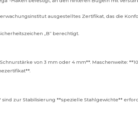
“-Haken befestigt, an den hinteren Bügeln mit verstär
rwachungsinstitut ausgestelltes Zertifikat, das die Kon
cherheitszeichen „B“ berechtigt.
**Schnurstärke von 3 mm oder 4 mm**. Maschenweite: **1
zertifikat**.
ind zur Stabilisierung **spezielle Stahlgewichte** erford