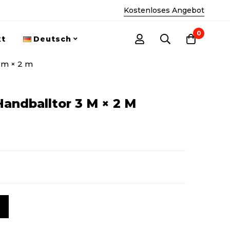
Kostenloses Angebot
0
kt
Deutsch
 m × 2 m
Handballtor 3 M × 2 M