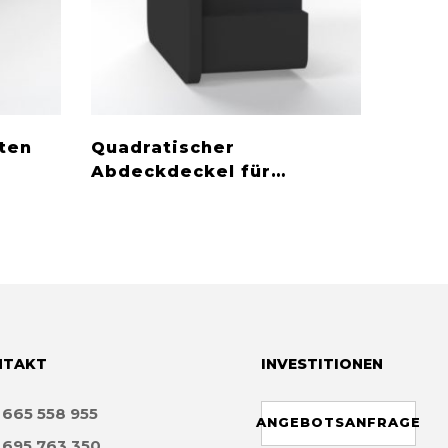
ten
Quadratischer
Mobil
Abdeckdeckel für
2 m
Bodenhülse
NTAKT
INVESTITIONEN
8
665 558 955
ANGEBOTSANFRAGE
8
695 763 350