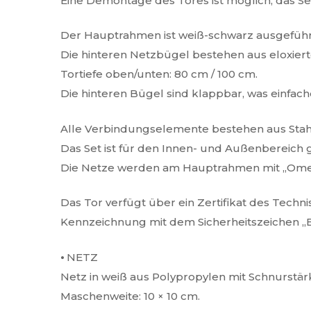
Eine Demontage des Tores ist möglich; das 
Der Hauptrahmen ist weiß-schwarz ausgeführt,
Die hinteren Netzbügel bestehen aus eloxie
Tortiefe oben/unten: 80 cm / 100 cm.
Die hinteren Bügel sind klappbar, was einfa
Alle Verbindungselemente bestehen aus Stahl
Das Set ist für den Innen- und Außenbereich 
Die Netze werden am Hauptrahmen mit „Omega
Das Tor verfügt über ein Zertifikat des Tech
Kennzeichnung mit dem Sicherheitszeichen „B
⦁ NETZ
Netz in weiß aus Polypropylen mit Schnurst
Maschenweite: 10 × 10 cm.