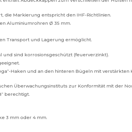
Set enthält Abdeckkappen zum Verschließen der Hülsen 
 die Markierung entspricht den IHF-Richtlinien.
rten Aluminiumrohren Ø 35 mm.
chen Transport und Lagerung ermöglicht.
 und sind korrosionsgeschützt (feuerverzinkt).
geeignet.
“-Haken und an den hinteren Bügeln mit verstärkten K
nischen Überwachungsinstituts zur Konformität mit der N
“ berechtigt.
ärke 3 mm oder 4 mm.