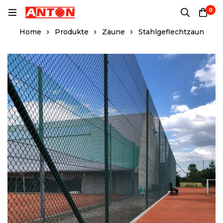
0
Home
Produkte
Zäune
Stahlgeflechtzaun