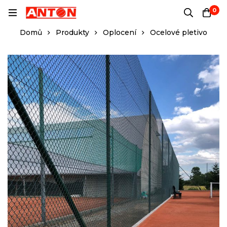
0
Domů
Produkty
Oplocení
Ocelové pletivo