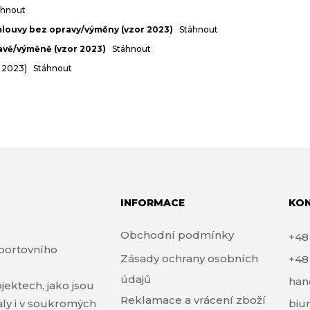
áhnout
louvy bez opravy/výměny (vzor 2023)
Stáhnout
avě/výměně (vzor 2023)
Stáhnout
r 2023)
Stáhnout
INFORMACE
KO
Obchodní podmínky
+4
portovního
Zásady ochrany osobních
+4
údajů
han
jektech, jako jsou
Reklamace a vrácení zboží
haly i v soukromých
biu