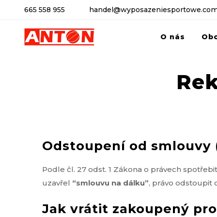
665 558 955
handel@wyposazeniesportowe.com
O nás
Ob
Rek
Odstoupení od smlouvy (
Podle čl. 27 odst. 1 Zákona o právech spotřebi
uzavřel
“smlouvu na dálku”
, právo odstoupi
Jak vrátit zakoupený pr