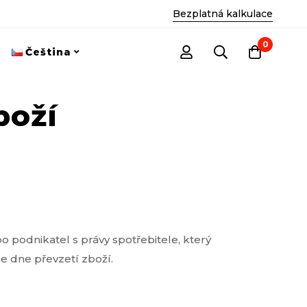
Bezplatná kalkulace
0
Čeština
boží
o podnikatel s právy spotřebitele, který
e dne převzetí zboží.