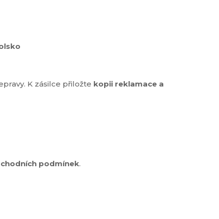
olsko
ravy. K zásilce přiložte
kopii reklamace a
bchodních podmínek
.