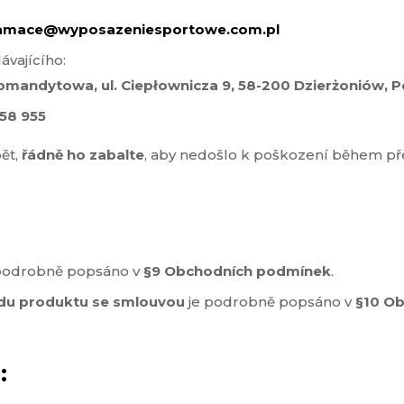
lamace@wyposazeniesportowe.com.pl
vajícího:
mandytowa, ul. Ciepłownicza 9, 58-200 Dzierżoniów, P
58 955
ět,
řádně ho zabalte
, aby nedošlo k poškození během přep
podrobně popsáno v
§9 Obchodních podmínek
.
du produktu se smlouvou
je podrobně popsáno v
§10 O
: