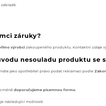
 základě:
ámci záruky?
přímo výrobci
zakoupeného produktu. Kontaktní údaje výr
důvodu nesouladu produktu se
 máte jako spotřebitel právo podat reklamaci podle
Zákon
nicméně
doporučujeme písemnou formu
.
e následující možnosti: