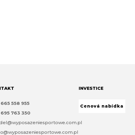
NTAKT
INVESTICE
8
665 558 955
Cenová nabídka
8
695 763 350
del@wyposazeniesportowe.com.pl
ro@wyposazeniesportowe.com.pl