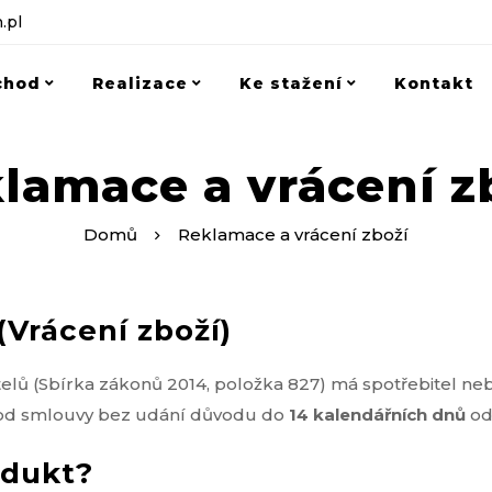
.pl
chod
Realizace
Ke stažení
Kontakt
lamace a vrácení z
Domů
Reklamace a vrácení zboží
Vrácení zboží)
telů (Sbírka zákonů 2014, položka 827) má spotřebitel neb
t od smlouvy bez udání důvodu do
14 kalendářních dnů
od
odukt?