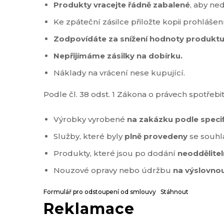
Produkty vracejte řádně zabalené
, aby ne
Ke zpáteční zásilce přiložte kopii prohláše
Zodpovídáte za snížení hodnoty produkt
Nepřijímáme zásilky na dobírku.
Náklady na vrácení nese kupující.
Podle čl. 38 odst. 1 Zákona o právech spotřeb
Výrobky vyrobené
na zakázku podle specif
Služby, které byly
plně provedeny
se souhla
Produkty, které jsou po dodání
neoddělitel
Nouzové opravy nebo údržbu
na výslovnou
Formulář pro odstoupení od smlouvy
Stáhnout
Reklamace