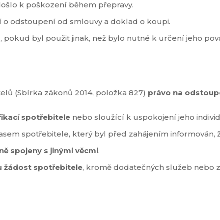
došlo k poškození během přepravy.
ní o odstoupení od smlouvy a doklad o koupi.
u
, pokud byl použit jinak, než bylo nutné k určení jeho pova
itelů (Sbírka zákonů 2014, položka 827)
právo na odstoupe
ikací spotřebitele
nebo sloužící k uspokojení jeho indivi
sem spotřebitele, který byl před zahájením informován, 
ně spojeny s jinými věcmi
.
 žádost spotřebitele
, kromě dodatečných služeb nebo zb