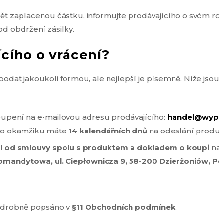
zpět zaplacenou částku, informujte prodávajícího o svém
d obdržení zásilky.
cího o vrácení?
dat jakoukoli formou, ale nejlepší je písemně. Níže jso
oupení na e-mailovou adresu prodávajícího:
handel@wypo
hoto okamžiku máte
14 kalendářních dnů
na odeslání produ
í od smlouvy spolu s produktem a dokladem o koupi
na
mandytowa, ul. Ciepłownicza 9, 58-200 Dzierżoniów, P
podrobně popsáno v
§11 Obchodních podmínek
.