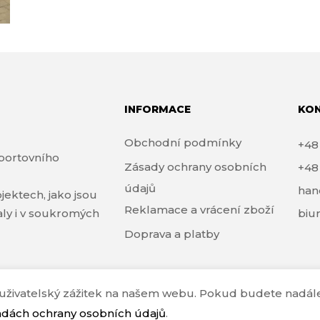
INFORMACE
KO
Obchodní podmínky
+4
portovního
Zásady ochrany osobních
+4
údajů
han
jektech, jako jsou
Reklamace a vrácení zboží
haly i v soukromých
biu
Doprava a platby
ší uživatelský zážitek na našem webu. Pokud budete nadá
adách ochrany osobních údajů
.