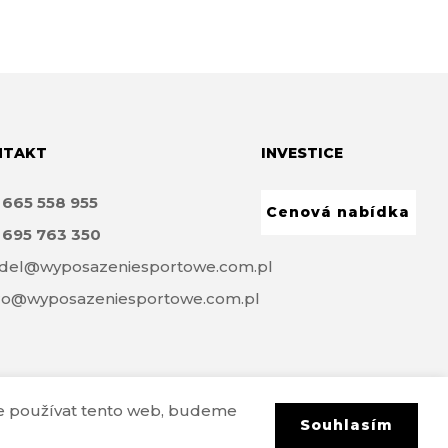
NTAKT
INVESTICE
8
665 558 955
Cenová nabídka
8
695 763 350
del@wyposazeniesportowe.com.pl
ro@wyposazeniesportowe.com.pl
le používat tento web, budeme
Souhlasím
Realizace
e-Sklepy Investnet