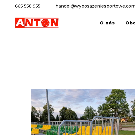
665 558 955
handel@wyposazeniesportowe.com
O nás
Ob