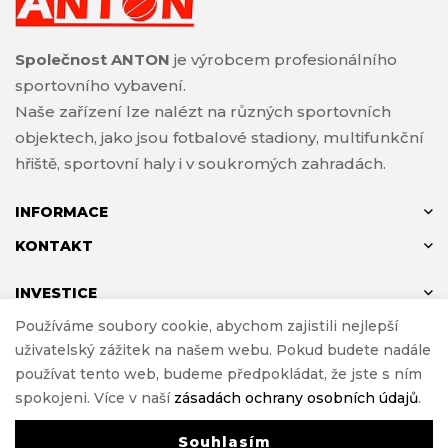
Společnost ANTON
je výrobcem profesionálního
sportovního vybavení.
Naše zařízení lze nalézt na různých sportovních
objektech, jako jsou fotbalové stadiony, multifunkční
hřiště, sportovní haly i v soukromých zahradách.
INFORMACE
KONTAKT
INVESTICE
Používáme soubory cookie, abychom zajistili nejlepší
uživatelský zážitek na našem webu. Pokud budete nadále
používat tento web, budeme předpokládat, že jste s ním
© ANTON 2024
spokojeni. Více v naší
zásadách ochrany osobních údajů
.
Realizace
e-Sklepy Investnet
Souhlasím
0