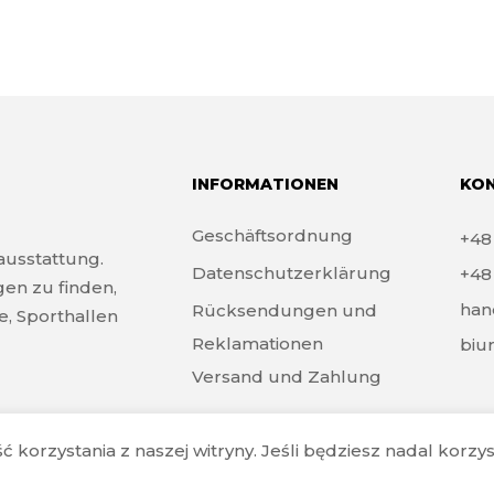
INFORMATIONEN
KO
Geschäftsordnung
+4
tausstattung.
Datenschutzerklärung
+4
gen zu finden,
han
Rücksendungen und
e, Sporthallen
Reklamationen
biu
Versand und Zahlung
orzystania z naszej witryny. Jeśli będziesz nadal korzysta