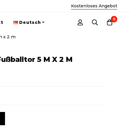
Kostenloses Angebot
0
kt
Deutsch
m x 2 m
ußballtor 5 M X 2 M