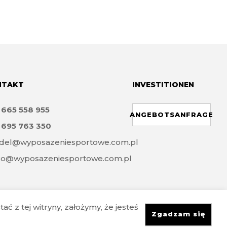
NTAKT
INVESTITIONEN
8
665 558 955
ANGEBOTSANFRAGE
8
695 763 350
del@wyposazeniesportowe.com.pl
ro@wyposazeniesportowe.com.pl
ć z tej witryny, założymy, że jesteś
Zgadzam się
Realisierung
Investnet