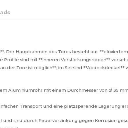
ads
*. Der Hauptrahmen des Tores besteht aus **eloxiertem 
ie Profile sind mit **inneren Verstärkungsrippen** verse
bbau der Tore ist möglich**; im Set sind **Abdeckdeckel*
rtem Aluminiumrohr mit einem Durchmesser von Ø 35 mm
einfachen Transport und eine platzsparende Lagerung er
l und sind durch Feuerverzinkung gegen Korrosion gesc