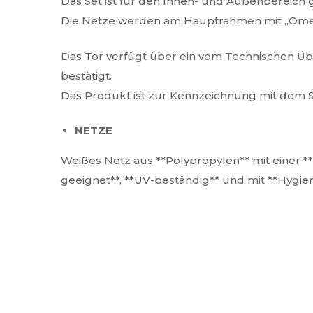
Das Set ist für den Innen- und Außenbereich 
Die Netze werden am Hauptrahmen mit „Omega
Das Tor verfügt über ein vom Technischen Übe
bestätigt.
Das Produkt ist zur Kennzeichnung mit dem Si
NETZE
Weißes Netz aus **Polypropylen** mit einer 
geeignet**, **UV-beständig** und mit **Hygiene