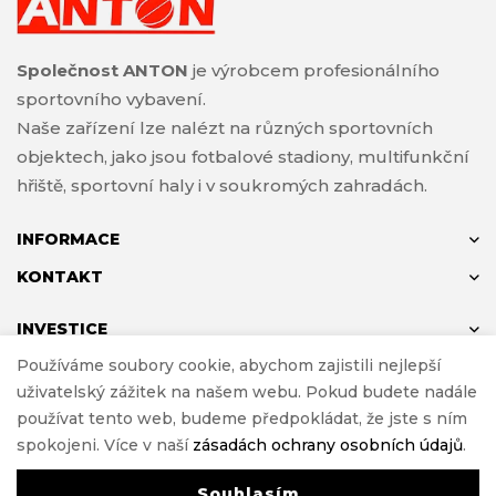
Společnost ANTON
je výrobcem profesionálního
sportovního vybavení.
Naše zařízení lze nalézt na různých sportovních
objektech, jako jsou fotbalové stadiony, multifunkční
hřiště, sportovní haly i v soukromých zahradách.
INFORMACE
KONTAKT
INVESTICE
Používáme soubory cookie, abychom zajistili nejlepší
uživatelský zážitek na našem webu. Pokud budete nadále
používat tento web, budeme předpokládat, že jste s ním
© ANTON 2024
spokojeni. Více v naší
zásadách ochrany osobních údajů
.
Realizace
e-Sklepy Investnet
Souhlasím
0