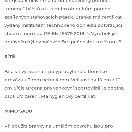
Sítě jsou k hlavnímu rámu připevněny pomocí
“omega” háčků a k zadním obloukům pomocí
zesílených stahovacích pásek. Branka má certifikát
vydaný Institutem technického dohledu potvrzující
shodu s normou PE-EN 16579:2018-4. Výrobek je
oprávněn být označován Bezpečnostní značkou „B“.
SÍTĚ
Bílá síť vyrobená z polypropylenu o tloušťce
provázku 3 mm nebo 4 mm. Velikost ok 10 cm × 10
cm. Síť je určena pro venkovní sportoviště, je odolná
proti UV záření. Má hygienický certifikát.
MIMO SADU
Při použití branky na umělém povrchu jsou pro