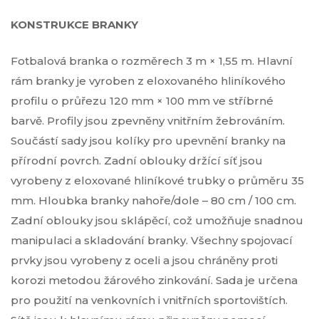
KONSTRUKCE BRANKY
Fotbalová branka o rozměrech 3 m × 1,55 m. Hlavní
rám branky je vyroben z eloxovaného hliníkového
profilu o průřezu 120 mm × 100 mm ve stříbrné
barvě. Profily jsou zpevněny vnitřním žebrováním.
Součástí sady jsou kolíky pro upevnění branky na
přírodní povrch. Zadní oblouky držící síť jsou
vyrobeny z eloxované hliníkové trubky o průměru 35
mm. Hloubka branky nahoře/dole – 80 cm / 100 cm.
Zadní oblouky jsou sklápěcí, což umožňuje snadnou
manipulaci a skladování branky. Všechny spojovací
prvky jsou vyrobeny z oceli a jsou chráněny proti
korozi metodou žárového zinkování. Sada je určena
pro použití na venkovních i vnitřních sportovištích.