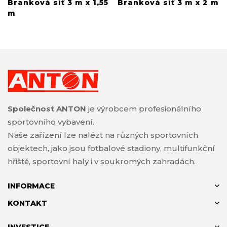
Branková síť 3 m x 1,55
Branková síť 3 m x 2 m
m
Společnost ANTON
je výrobcem profesionálního
sportovního vybavení.
Naše zařízení lze nalézt na různých sportovních
objektech, jako jsou fotbalové stadiony, multifunkční
hřiště, sportovní haly i v soukromých zahradách.
INFORMACE
KONTAKT
INVESTICE