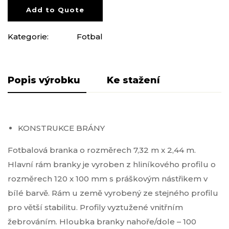
Add to Quote
Kategorie:
Fotbal
Popis produktu
Pliki do pobrania
KONSTRUKCE BRÁNY
Fotbalová branka o rozměrech 7,32 m x 2,44 m.
Hlavní rám branky je vyroben z hliníkového profilu o
rozměrech 120 x 100 mm s práškovým nástřikem v
bílé barvě. Rám u země vyrobený ze stejného profilu
pro větší stabilitu. Profily vyztužené vnitřním
žebrováním. Hloubka branky nahoře/dole – 100