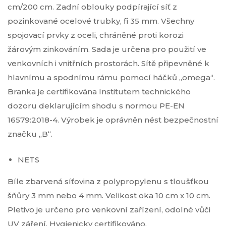
cm/200 cm. Zadní oblouky podpírající síť z
pozinkované ocelové trubky, fi 35 mm. Všechny
spojovací prvky z oceli, chráněné proti korozi
žárovým zinkováním. Sada je určena pro použití ve
venkovních i vnitřních prostorách. Sítě připevněné k
hlavnímu a spodnímu rámu pomocí háčků „omega“.
Branka je certifikována Institutem technického
dozoru deklarujícím shodu s normou PE-EN
16579:2018-4. Výrobek je oprávněn nést bezpečnostní
značku „B“.
NETS
Bíle zbarvená síťovina z polypropylenu s tloušťkou
šňůry 3 mm nebo 4 mm. Velikost oka 10 cm x 10 cm.
Pletivo je určeno pro venkovní zařízení, odolné vůči
UV záření. Hygienicky certifikováno.