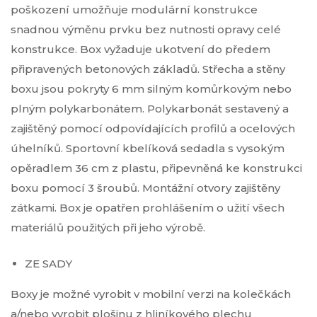
poškození umožňuje modulární konstrukce
snadnou výměnu prvku bez nutnosti opravy celé
konstrukce. Box vyžaduje ukotvení do předem
připravených betonových základů. Střecha a stěny
boxu jsou pokryty 6 mm silným komůrkovým nebo
plným polykarbonátem. Polykarbonát sestavený a
zajištěný pomocí odpovídajících profilů a ocelových
úhelníků. Sportovní kbelíková sedadla s vysokým
opěradlem 36 cm z plastu, připevněná ke konstrukci
boxu pomocí 3 šroubů. Montážní otvory zajištěny
zátkami. Box je opatřen prohlášením o užití všech
materiálů použitých při jeho výrobě.
ZE SADY
Boxy je možné vyrobit v mobilní verzi na kolečkách
a/nebo vyrobit plošinu z hliníkového plechu