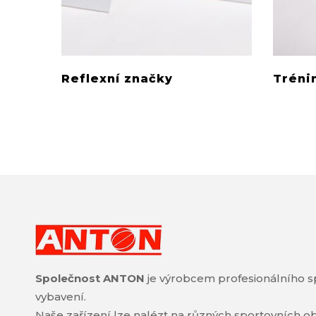
Reflexní značky
Tréni
Společnost ANTON
je výrobcem profesionálního s
vybavení.
Naše zařízení lze nalézt na různých sportovních ob