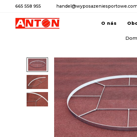
665 558 955
handel@wyposazeniesportowe.com
O nás
Ob
Dom