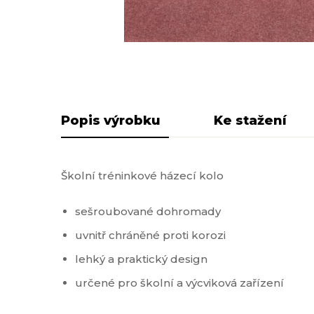
Popis produktu
Pliki do pobra
Školní tréninkové házecí kolo
sešroubované dohromady
uvnitř chráněné proti korozi
lehký a praktický design
určené pro školní a výcviková zařízení