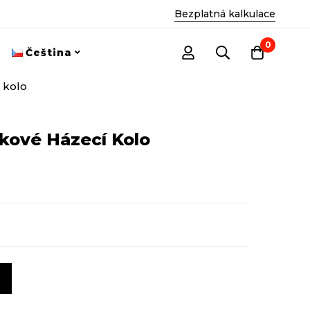
Bezplatná kalkulace
0
Čeština
 kolo
nkové Házecí Kolo