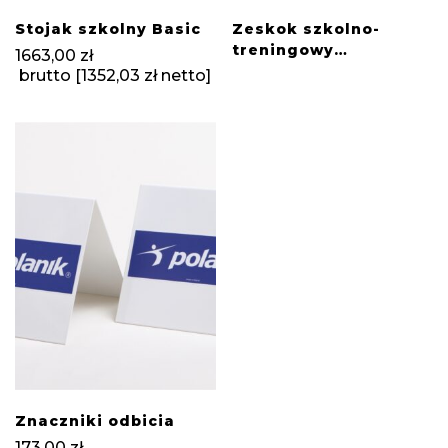
Stojak szkolny Basic
Zeskok szkolno-
treningowy
1663,00
zł
jednobryłowy
brutto [
1352,03
zł
netto]
Znaczniki odbicia
173,00
zł