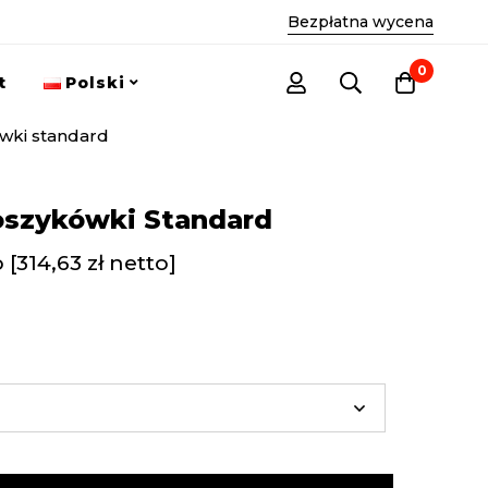
Bezpłatna wycena
0
t
Polski
wki standard
oszykówki Standard
 [
314,63
zł
netto]