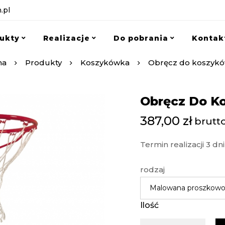
.pl
ukty
Realizacje
Do pobrania
Kontak
na
Produkty
Koszykówka
Obręcz do koszykó
Obręcz Do K
387,00
zł
brutto
Termin realizacji 3 dni
rodzaj
Ilość