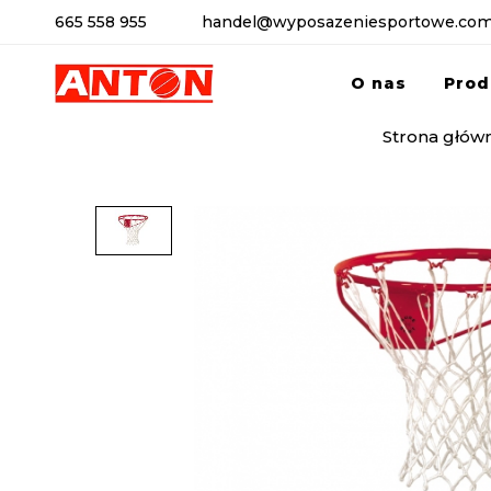
665 558 955
handel@wyposazeniesportowe.com
O nas
Prod
Strona głów