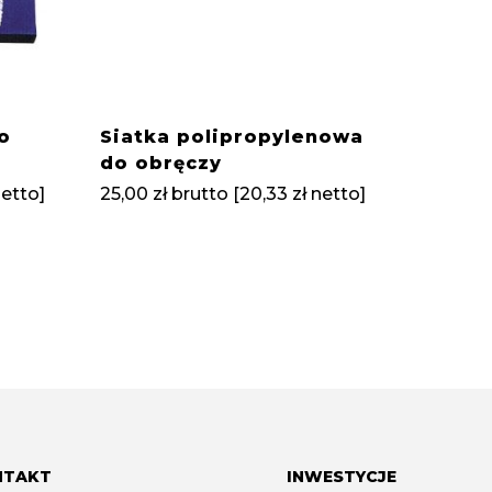
o
Siatka polipropylenowa
do obręczy
Konst
etto]
25,00
zł
brutto [
20,33
zł
netto]
regul
5582,
brutto
NTAKT
INWESTYCJE