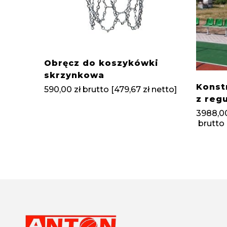
Obręcz do koszykówki
skrzynkowa
Konst
590,00
zł
brutto [
479,67
zł
netto]
z reg
3988,0
brutto 