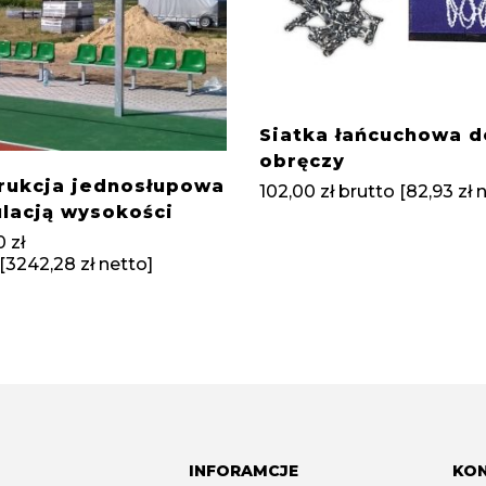
Siatka łańcuchowa d
obręczy
rukcja jednosłupowa
102,00
zł
brutto [
82,93
zł
n
ulacją wysokości
0
zł
[
3242,28
zł
netto]
INFORAMCJE
KO