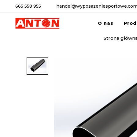
665 558 955
handel@wyposazeniesportowe.com
O nas
Prod
Strona główn