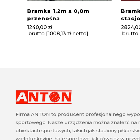
Bramka 1,2m x 0,8m
Bramk
przenośna
stacj
1240,00
zł
2824,0
brutto [
1008,13
zł
netto]
brutto 
Firma ANTON to producent profesjonalnego wypo
sportowego. Nasze urządzenia można znaleźć na 
obiektach sportowych, takich jak stadiony piłkarski
wielofunkcyjne, hale sportowe, jak również w pr