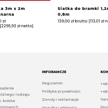
a 3m x 2m
Siatka do bramki 1,2
onarna
0,8m
0
zł
139,00
zł
brutto [
113,01
zł
n
[
2295,93
zł
netto]
INFORAMCJE
KO
Regulamin
+4
sażenia
Polityka prywatności
+4
różnego rodzaju
han
Zwroty i reklamacje
e, boiska
zydomowych
biu
Wysyłka i płatności