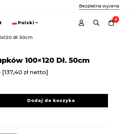
Bezpłatna wycena
0
t
Polski
x120 dł. 50cm
upków 100×120 Dł. 50cm
 [
137,40
zł
netto]
Dodaj do koszyka