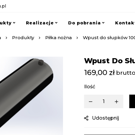
.pl
ukty
Realizacje
Do pobrania
Kontak
a
Produkty
Piłka nożna
Wpust do słupków 100
Wpust Do Sł
169,00
zł
brutto
Ilość
Udostępnij