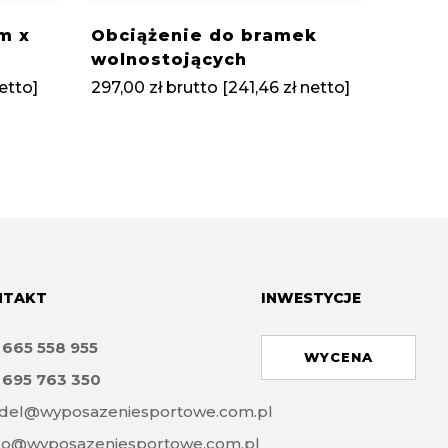
m x
Obciążenie do bramek
Siatk
wolnostojących
2,44m
etto]
297,00
zł
brutto [
241,46
zł
netto]
313,00
NTAKT
INWESTYCJE
8
665 558 955
WYCENA
8
695 763 350
del@wyposazeniesportowe.com.pl
ro@wyposazeniesportowe.com.pl