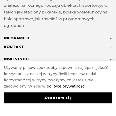
znaleźć na różnego rodzaju obiektach sportowych,
takich jak stadiony piłkarskie, boiska wielofunkcyjne,
hale sportowe, jak również w przydomowych
ogrodach.
INFORAMCJE
KONTAKT
INWESTYCJE
Używamy plików cookie, aby zapewnić najlepszą jakość
korzystania z naszej witryny. Jeśli będziesz nadal
korzystać z tej witryny, założymy, że jesteś z niej
© ANTON 2024
zadowolony. Więcej w
polityce prywatności
.
Realizacja
e-Sklepy Investnet
Zgadzam się
0