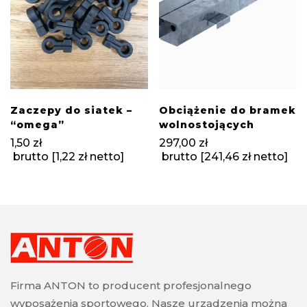
Zaczepy do siatek –
Obciążenie do bramek
“omega”
wolnostojących
1,50
zł
297,00
zł
brutto [
1,22
zł
netto]
brutto [
241,46
zł
netto]
Firma ANTON to producent profesjonalnego
wyposażenia sportowego. Nasze urządzenia można