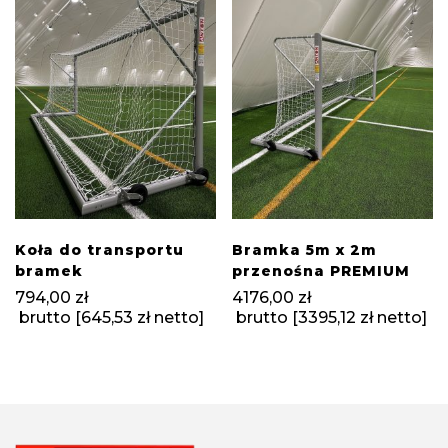
Koła do transportu
Bramka 5m x 2m
bramek
przenośna PREMIUM
794,00
zł
4176,00
zł
brutto [
645,53
zł
netto]
brutto [
3395,12
zł
netto]